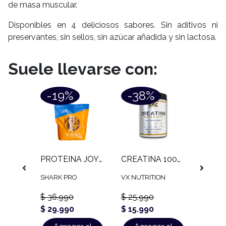
de masa muscular.
Disponibles en 4 deliciosos sabores. Sin aditivos ni
preservantes, sin sellos, sin azúcar añadida y sin lactosa.
Suele llevarse con:
-19%
-38%
SHAKER SIMPLE STRONG (600 ML)
PROTEINA JOYPRO PROTEIN SHARK PRO (900 GR)
CREATINA 100% MONOHIDRATADA VX NUTRITION (300 GR)
SHARK PRO
VX NUTRITION
Winkler
$ 36.990
$ 25.990
$ 29.990
$ 15.990