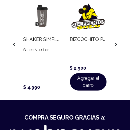
-2
SHAKER SIMPLE QNT 600 ML
SHAKER SIMPLE SCITEC
BIZCOCHITO PROTEICO
Scitec Nutrition
STRON
$ 4.9
$ 2.900
$ 3.9
 al
Agregar al
Ag
o
carro
$ 4.990
COMPRA SEGURO GRACIAS a: