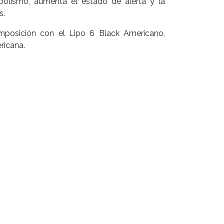
olismo, aumenta el estado de alerta y la
s.
omposición con el Lipo 6 Black Americano,
ricana.