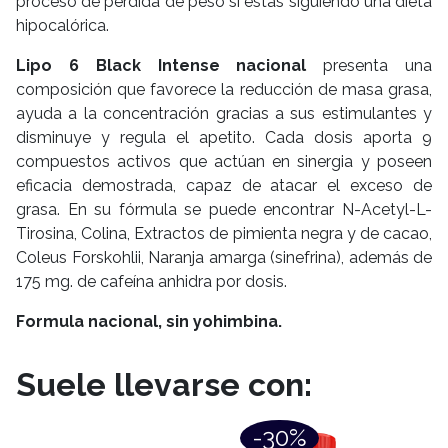
proceso de pérdida de peso si estás siguiendo una dieta
hipocalórica.
Lipo 6 Black Intense nacional
presenta una
composición que favorece la reducción de masa grasa,
ayuda a la concentración gracias a sus estimulantes y
disminuye y regula el apetito. Cada dosis aporta 9
compuestos activos que actúan en sinergia y poseen
eficacia demostrada, capaz de atacar el exceso de
grasa. En su fórmula se puede encontrar N-Acetyl-L-
Tirosina, Colina, Extractos de pimienta negra y de cacao,
Coleus Forskohlii, Naranja amarga (sinefrina), además de
175 mg. de cafeína anhidra por dosis.
Formula nacional, sin yohimbina.
Suele llevarse con:
-30%
-2