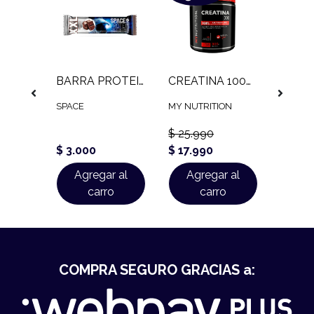
SHAKER SIMPLE STRONG (600 ML)
BARRA PROTEICA SPACE PROTEIN BAR XXL (80 GR)
CREATINA 100% MONOHIDRATADA MY NUTRITION (300 GR)
SPACE
MY NUTRITION
STRON
$ 25.990
$ 4.9
$ 3.000
$ 17.990
$ 3.9
 al
Agregar al
Agregar al
Ag
o
carro
carro
COMPRA SEGURO GRACIAS a: