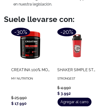
en nuestra legislación.
Suele llevarse con:
-30%
-20%
CREATINA 100% MONOHIDRATADA MY NUTRITION (300 GR)
SHAKER SIMPLE STRONG (600 ML)
MY NUTRITION
STRONGEST
$ 4.990
$ 3.992
$ 25.990
Agregar al carro
$ 17.990