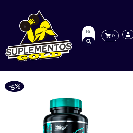
0
-5%