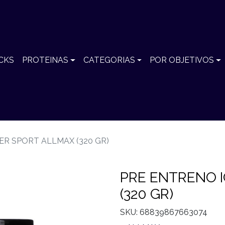
CKS
PROTEINAS
CATEGORIAS
POR OBJETIVOS
ER SPORT ALLMAX (320 GR)
PRE ENTRENO 
(320 GR)
SKU: 68839867663074