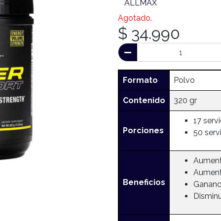
ALLMAX
Agotado.
$ 34.990
Formato
Polvo
Contenido
320 gr
17 serv
Porciones
50 serv
Aumento
Aument
Beneficios
Gananci
Disminu