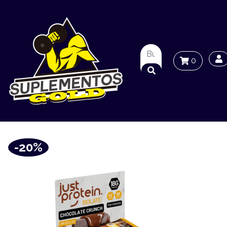
0
-20%