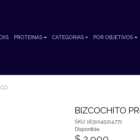
CKS
PROTEINAS
CATEGORIAS
POR OBJETIVOS
ICO
BIZCOCHITO P
SKU: 1631045214771
Disponible.
$ 2.900