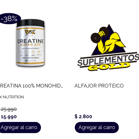
-38%
CREATINA 100% MONOHIDRATADA VX NUTRITION (300 GR)
ALFAJOR PROTEICO
X NUTRITION
 25.990
 15.990
$ 2.800
Agregar al carro
Agregar al carro