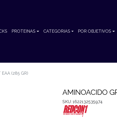
CKS
PROTEINAS
CATEGORIAS
POR OBJETIVOS
EAA (285 GR)
AMINOACIDO GR
SKU: 1622132535974