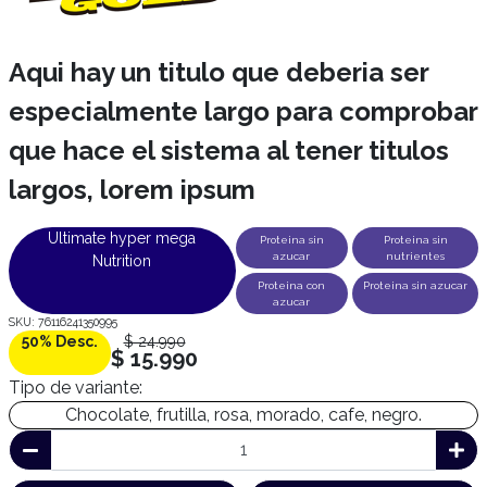
Aqui hay un titulo que deberia ser
especialmente largo para comprobar
que hace el sistema al tener titulos
largos, lorem ipsum
Ultimate hyper mega
Proteina sin
Proteina sin
azucar
nutrientes
Nutrition
Proteina con
Proteina sin azucar
azucar
SKU: 76116241350995
50% Desc.
$ 24.990
$ 15.990
Tipo de variante:
Chocolate, frutilla, rosa, morado, cafe, negro.