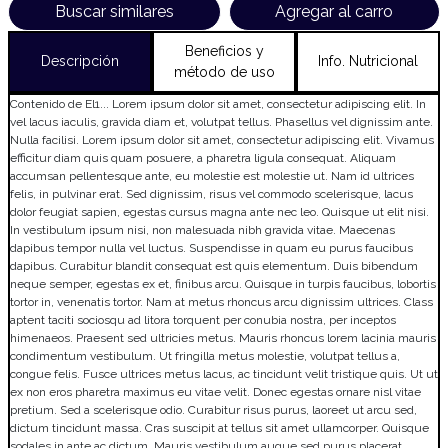
Buscar similares
Agregar al carro
Beneficios y
Descripción
Info. Nutricional
método de uso
Contenido de El1... Lorem ipsum dolor sit amet, consectetur adipiscing elit. In
vel lacus iaculis, gravida diam et, volutpat tellus. Phasellus vel dignissim ante.
Nulla facilisi. Lorem ipsum dolor sit amet, consectetur adipiscing elit. Vivamus
efficitur diam quis quam posuere, a pharetra ligula consequat. Aliquam
accumsan pellentesque ante, eu molestie est molestie ut. Nam id ultrices
felis, in pulvinar erat. Sed dignissim, risus vel commodo scelerisque, lacus
dolor feugiat sapien, egestas cursus magna ante nec leo. Quisque ut elit nisi.
In vestibulum ipsum nisi, non malesuada nibh gravida vitae. Maecenas
dapibus tempor nulla vel luctus. Suspendisse in quam eu purus faucibus
dapibus. Curabitur blandit consequat est quis elementum. Duis bibendum
neque semper, egestas ex et, finibus arcu. Quisque in turpis faucibus, lobortis
tortor in, venenatis tortor. Nam at metus rhoncus arcu dignissim ultrices. Class
aptent taciti sociosqu ad litora torquent per conubia nostra, per inceptos
himenaeos. Praesent sed ultricies metus. Mauris rhoncus lorem lacinia mauris
condimentum vestibulum. Ut fringilla metus molestie, volutpat tellus a,
congue felis. Fusce ultrices metus lacus, ac tincidunt velit tristique quis. Ut ut
ex non eros pharetra maximus eu vitae velit. Donec egestas ornare nisl vitae
pretium. Sed a scelerisque odio. Curabitur risus purus, laoreet ut arcu sed,
dictum tincidunt massa. Cras suscipit at tellus sit amet ullamcorper. Quisque
sodales in ante ac dictum. Mauris vestibulum augue sed purus placerat