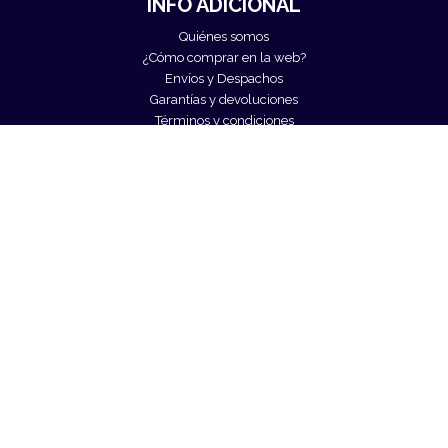
INFO ADICIONAL
Quiénes somos
¿Cómo comprar en la web?
Envíos y Despachos
Garantías y devoluciones
Términos y condiciones
Contactanos
CONTÁCTANOS
A traves de nuestras redes:
O por correo:
contacto@suplementosgold.cl
Enviar un mensaje directo.
¿Quiénes somos?
empresa de suplementos alimenticios y snacks