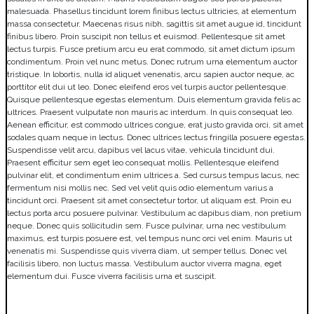
malesuada. Phasellus tincidunt lorem finibus lectus ultricies, at elementum
massa consectetur. Maecenas risus nibh, sagittis sit amet augue id, tincidunt
finibus libero. Proin suscipit non tellus et euismod. Pellentesque sit amet
lectus turpis. Fusce pretium arcu eu erat commodo, sit amet dictum ipsum
condimentum. Proin vel nunc metus. Donec rutrum urna elementum auctor
tristique. In lobortis, nulla id aliquet venenatis, arcu sapien auctor neque, ac
porttitor elit dui ut leo. Donec eleifend eros vel turpis auctor pellentesque.
Quisque pellentesque egestas elementum. Duis elementum gravida felis ac
ultrices. Praesent vulputate non mauris ac interdum. In quis consequat leo.
Aenean efficitur, est commodo ultrices congue, erat justo gravida orci, sit amet
sodales quam neque in lectus. Donec ultrices lectus fringilla posuere egestas.
Suspendisse velit arcu, dapibus vel lacus vitae, vehicula tincidunt dui.
Praesent efficitur sem eget leo consequat mollis. Pellentesque eleifend
pulvinar elit, et condimentum enim ultrices a. Sed cursus tempus lacus, nec
fermentum nisi mollis nec. Sed vel velit quis odio elementum varius a
tincidunt orci. Praesent sit amet consectetur tortor, ut aliquam est. Proin eu
lectus porta arcu posuere pulvinar. Vestibulum ac dapibus diam, non pretium
neque. Donec quis sollicitudin sem. Fusce pulvinar, urna nec vestibulum
maximus, est turpis posuere est, vel tempus nunc orci vel enim. Mauris ut
venenatis mi. Suspendisse quis viverra diam, ut semper tellus. Donec vel
facilisis libero, non luctus massa. Vestibulum auctor viverra magna, eget
elementum dui. Fusce viverra facilisis urna et suscipit.