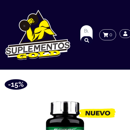
0
-15%