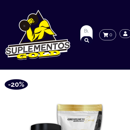
0
-20%