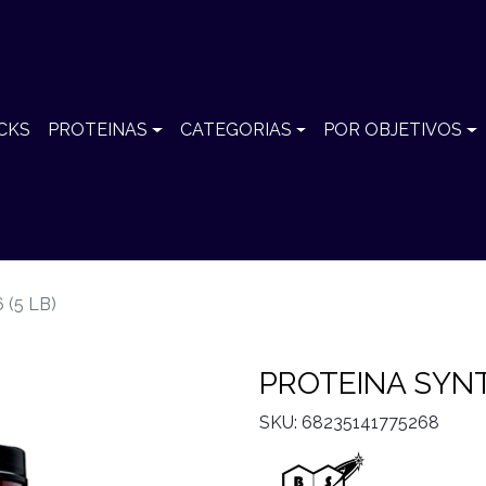
CKS
PROTEINAS
CATEGORIAS
POR OBJETIVOS
(5 LB)
PROTEINA SYNTH
SKU: 68235141775268