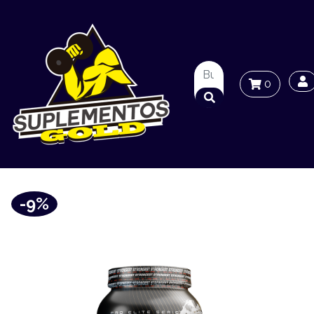
0
-9%