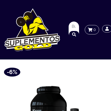
0
-6%