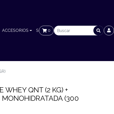
ACCESORIOS
SUCURSALES
0
BLOG
GR)
 WHEY QNT (2 KG) +
% MONOHIDRATADA (300