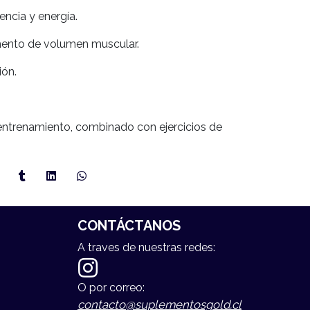
encia y energía.
mento de volumen muscular.
ión.
l entrenamiento, combinado con ejercicios de
CONTÁCTANOS
A traves de nuestras redes:
O por correo:
contacto@suplementosgold.cl