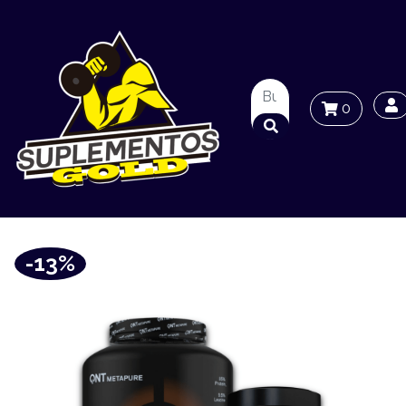
0
-13%