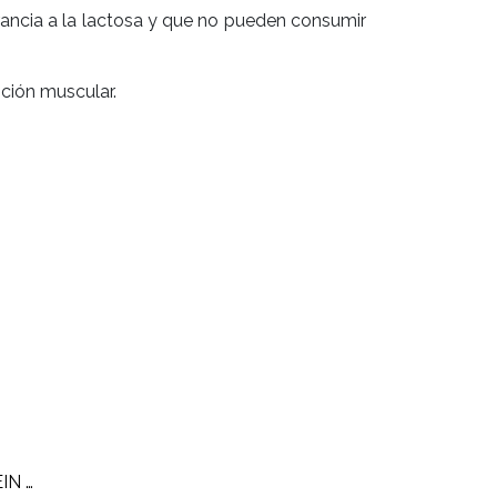
rancia a la lactosa y que no pueden consumir
ción muscular.
PROTEINA SHAKER PROTEIN STRONGEST (2 KG)