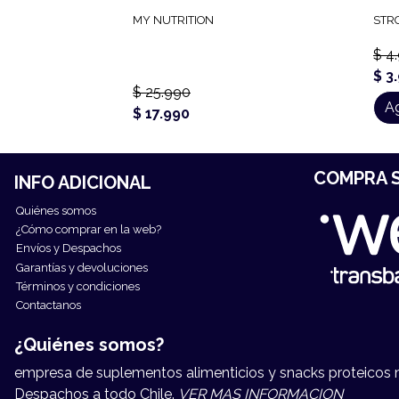
MY NUTRITION
STR
$ 4
$ 3
$ 25.990
Ag
$ 17.990
COMPRA S
INFO ADICIONAL
Quiénes somos
¿Cómo comprar en la web?
Envíos y Despachos
Garantías y devoluciones
Términos y condiciones
Contactanos
¿Quiénes somos?
empresa de suplementos alimenticios y snacks proteicos má
Despachos a todo Chile.
VER MAS INFORMACION