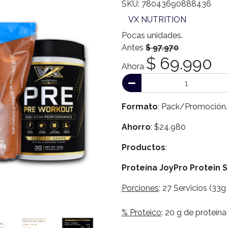
SKU: 78043690888436
VX NUTRITION
Pocas unidades.
Antes
$ 97.970
$ 69.990
Ahora
Formato
: Pack/Promoción.
Ahorro
: $24.980
Productos
:
Proteína JoyPro Protein S
Porciones
: 27 Servicios (33g
% Proteico
: 20 g de proteína