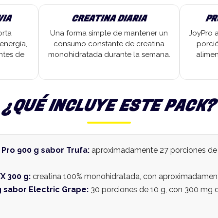
VIA
CREATINA DIARIA
PR
orta
Una forma simple de mantener un
JoyPro a
energía,
consumo constante de creatina
porci
ntes de
monohidratada durante la semana.
alimen
¿QUÉ INCLUYE ESTE PACK?
 Pro 900 g sabor Trufa:
aproximadamente 27 porciones de 3
X 300 g:
creatina 100% monohidratada, con aproximadamente
 sabor Electric Grape:
30 porciones de 10 g, con 300 mg de