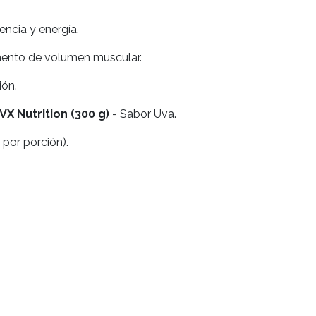
encia y energía.
mento de volumen muscular.
ión.
X Nutrition (300 g)
- Sabor Uva.
g por porción).