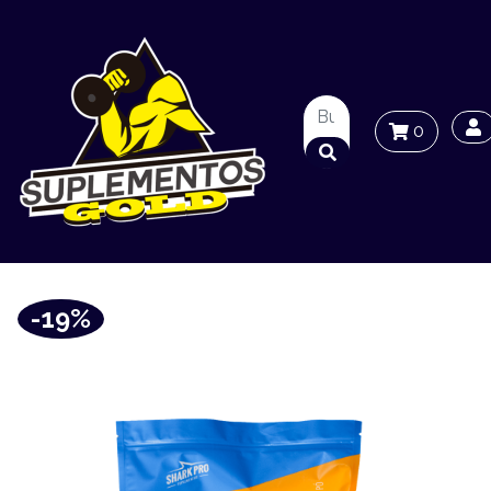
0
-19%