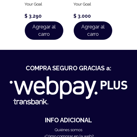
Your Goal
Your Goal
Nutren
$ 3.290
$ 3.000
$ 2.4
 al
Agregar al
Agregar al
Ag
o
carro
carro
COMPRA SEGURO GRACIAS a:
INFO ADICIONAL
Quiénes somos
¿Cómo comprar en la web?