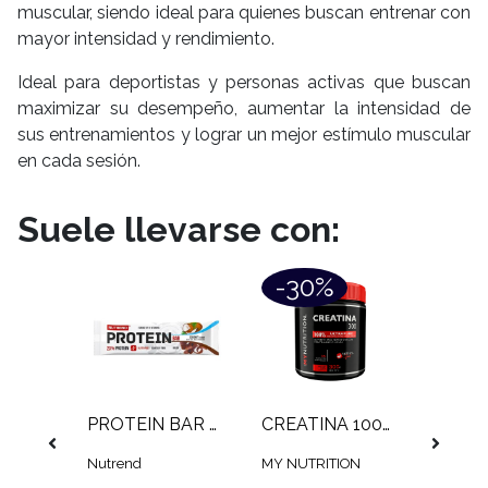
muscular, siendo ideal para quienes buscan entrenar con
mayor intensidad y rendimiento.
Ideal para deportistas y personas activas que buscan
maximizar su desempeño, aumentar la intensidad de
sus entrenamientos y lograr un mejor estímulo muscular
en cada sesión.
Suele llevarse con:
-30%
-2
SHAKER SIMPLE STRONG (600 ML)
PROTEIN BAR NUTREND (55 GR)
CREATINA 100% MONOHIDRATADA MY NUTRITION (300 GR)
Nutrend
MY NUTRITION
STRON