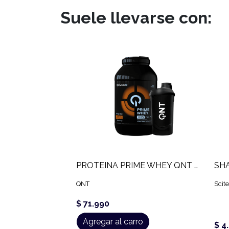
Suele llevarse con:
PROTEINA PRIME WHEY QNT (2 KG)
SHA
QNT
Scite
$ 71.990
Agregar al carro
$ 4