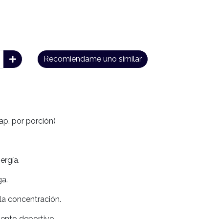
Recomiendame uno similar
cap. por porción)
ergía.
ga.
la concentración.
ento deportivo.