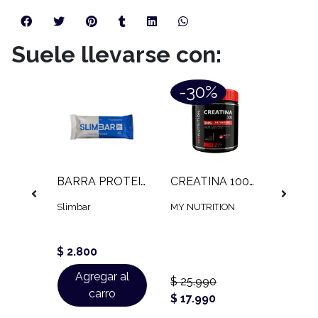
Suele llevarse con:
-30%
-3
CATA PEÑA - PRODUCTO DESTACADO
BARRA PROTEICA SLIMBAR (60 GR)
CREATINA 100% MONOHIDRATADA MY NUTRITION (300 GR)
Slimbar
MY NUTRITION
MY NUT
$ 14.
$ 2.800
$ 9.9
 al
Agregar al
Ag
$ 25.990
o
carro
$ 17.990