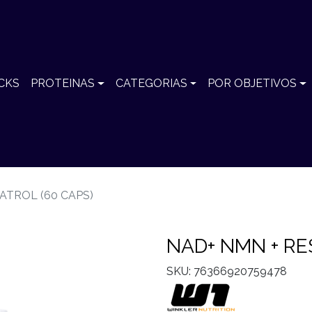
CKS
PROTEINAS
CATEGORIAS
POR OBJETIVOS
ATROL (60 CAPS)
NAD+ NMN + RE
SKU: 76366920759478