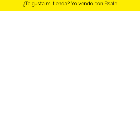
¿Te gusta mi tienda? Yo vendo con
Bsale