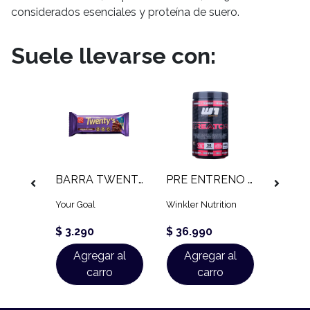
considerados esenciales y proteína de suero.
Suele llevarse con:
SHAKER SIMPLE SCITEC
BARRA TWENTYS (60 GR)
PRE ENTRENO KREATOR (600 GR)
on
Your Goal
Winkler Nutrition
Scitec N
$ 3.290
$ 36.990
Agregar al
Agregar al
carro
carro
$ 4.9