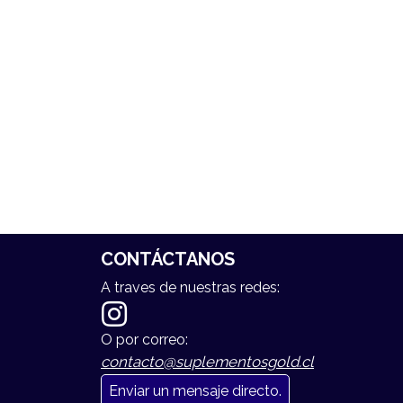
CONTÁCTANOS
A traves de nuestras redes:
O por correo:
contacto@suplementosgold.cl
Enviar un mensaje directo.