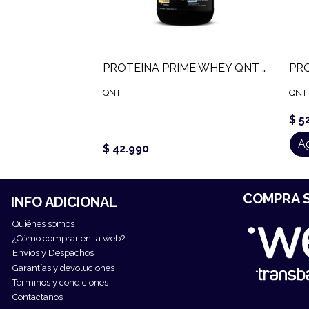
PROTEINA PRIME WHEY QNT (908 GR)
QNT
QNT
$ 5
Ag
$ 42.990
COMPRA S
INFO ADICIONAL
Quiénes somos
¿Cómo comprar en la web?
Envíos y Despachos
Garantías y devoluciones
Términos y condiciones
Contactanos