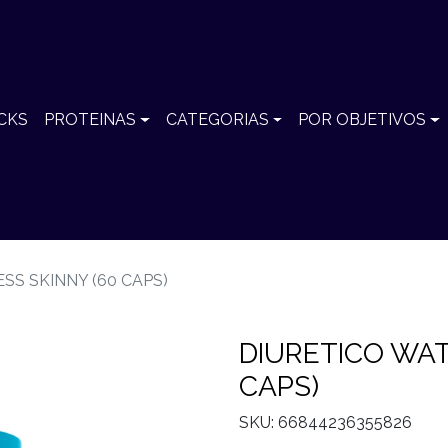
CKS
PROTEINAS
CATEGORIAS
POR OBJETIVOS
SS SKINNY (60 CAPS)
DIURETICO WAT
CAPS)
SKU: 66844236355826