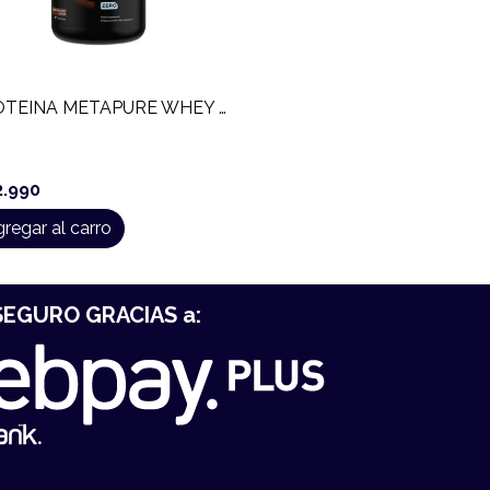
PROTEINA METAPURE WHEY ISOLATE (908 GR)
2.990
regar al carro
EGURO GRACIAS a: