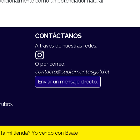
 tradicionalmente como un potenciador natural
CONTÁCTANOS
A traves de nuestras redes:
O por correo:
contacto@suplementosgold.cl
Enviar un mensaje directo.
rubro.
ta mi tienda? Yo vendo con
Bsale