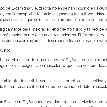
rtrato de L-carnitina y el zinc también se han incluido en T-3
e ayuda a transportar los ácidos grasos a las mitocondrias
neral esencial que se utiliza en la producción de testosterona
érgicamente para mejorar el rendimiento físico y la recuper
se más rápidamente de sus entrenamientos. El Complejo de
llos que buscan mejorar su desempeño físico de manera natura
nsumo
:
 La combinación de ingredientes en T-360, como el extracto 
anguíneo y la oxigenación muscular, lo que a su vez puede au
clorhidrato de acetil L-carnitina, el L-tartrato de L-carnitin
e los entrenamientos intensos, reduciendo el dolor muscular
na
: El zinc en T-360 puede ayudar a mantener niveles normal