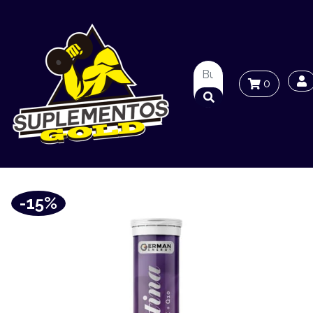
0
-15%