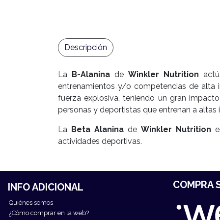
Descripción
La
B-Alanina
de
Winkler Nutrition
actúa
entrenamientos y/o competencias de alta i
fuerza explosiva, teniendo un gran impacto
personas y deportistas que entrenan a altas 
La
Beta Alanina
de
Winkler Nutrition
es
actividades deportivas.
COMPRA S
INFO ADICIONAL
Quiénes somos
¿Cómo comprar en la web?