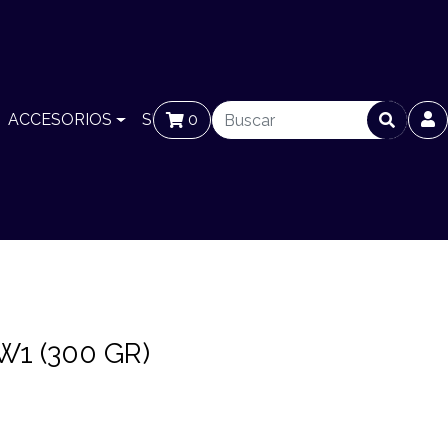
ACCESORIOS
SUCURSALES
0
BLOG
W1 (300 GR)