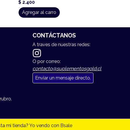
$ 2.400
Agregar al carro
CONTÁCTANOS
A traves de nuestras redes:
O por correo:
contacto@suplementosgold.cl
Enviar un mensaje directo.
rubro.
ta mi tienda? Yo vendo con
Bsale