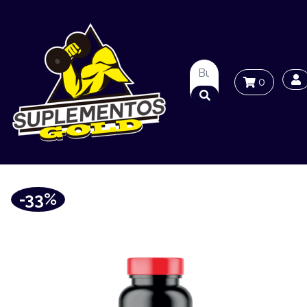
0
-33%