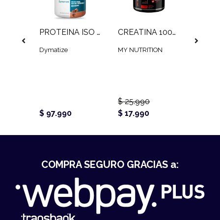
SHAKER SIMPLE STRONG (600 ML)
PROTEINA ISO 100 (3 LB)
CREATINA 100% MONOHIDRATADA MY NUTRITION (300 GR)
Dymatize
MY NUTRITION
STRON
$ 4.9
$ 3.9
 al
Ag
$ 25.990
o
$ 97.990
$ 17.990
COMPRA SEGURO GRACIAS a: